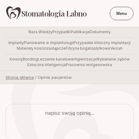
Stomatologia Łabno
Menu
Baza Wiedzy
Przypadki
Publikacje
Dokumenty
Implanty
Planowanie w implantologii
Przypadek kliniczny implantacji
Materiały kościozastępcze
Fibryna bogatopłytkowa
Versah
Korony
Bonding
Leczenie kanałowe
Higienizacja
Wybielanie zębów
Sztuczna inteligencja
Pracownia rentgenowska
Strona główna
/
Opinie pacjentów