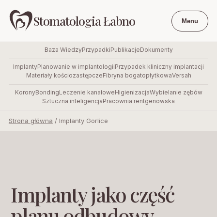
Stomatologia Łabno
Menu
Baza Wiedzy
Przypadki
Publikacje
Dokumenty
Implanty
Planowanie w implantologii
Przypadek kliniczny implantacji
Materiały kościozastępcze
Fibryna bogatopłytkowa
Versah
Korony
Bonding
Leczenie kanałowe
Higienizacja
Wybielanie zębów
Sztuczna inteligencja
Pracownia rentgenowska
Strona główna
/
Implanty Gorlice
Implanty jako część
planu odbudowy