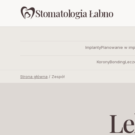
Stomatologia Łabno
Implanty
Planowanie w impl
Korony
Bonding
Lecz
Strona główna
/
Zespół
Le