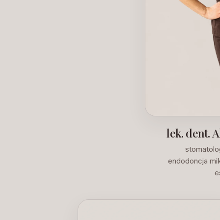
lek. dent.
stomatolo
endodoncja mi
e