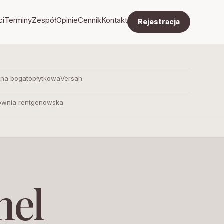
ci
Terminy
Zespół
Opinie
Cennik
Kontakt
Rejestracja
yna bogatopłytkowa
Versah
ownia rentgenowska
nel