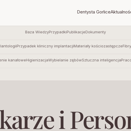
Dentysta Gorlice
Aktualnoś
Baza Wiedzy
Przypadki
Publikacje
Dokumenty
antologii
Przypadek kliniczny implantacji
Materiały kościozastępcze
Fibr
enie kanałowe
Higienizacja
Wybielanie zębów
Sztuczna inteligencja
Prac
karze i Perso