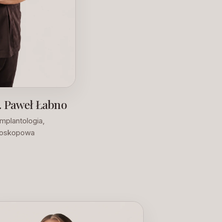
t. Paweł Łabno
implantologia,
kroskopowa