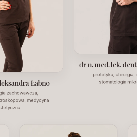
dr n. med. lek. den
protetyka, chirurgia, 
 Aleksandra Łabno
stomatologia mi
gia zachowawcza,
kroskopowa, medycyna
stetyczna